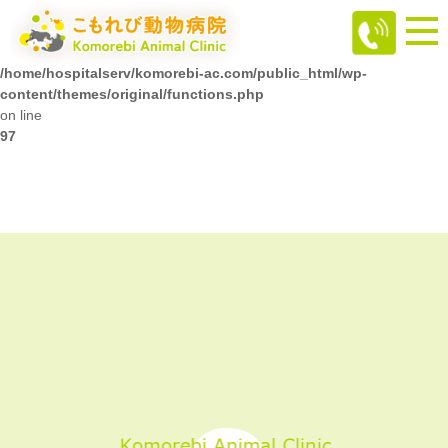
Warning
: Attempt to read property "ID" on null in
/home/hospitalserv/komorebi-ac.com/public_html/wp-
content/themes/original/functions.php
on line
97