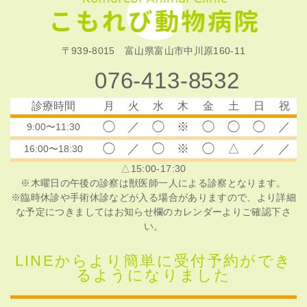
〒939-8015 富山県富山市中川原160-11
076-413-8532
診療時間
月
火
水
木
金
土
日
祝
◯
／
◯
※
◯
◯
◯
／
9:00〜11:30
◯
／
◯
※
◯
△
／
／
16:00〜18:30
△15:00-17:30
※木曜日の午後の診察は獣医師一人による診察となります。
※臨時休診や手術休診などが入る場合がありますので、より詳細
な予定につきましてはお知らせ欄のカレンダーよりご確認下さ
い。
LINEからより簡単に受付予約ができ
るようになりました