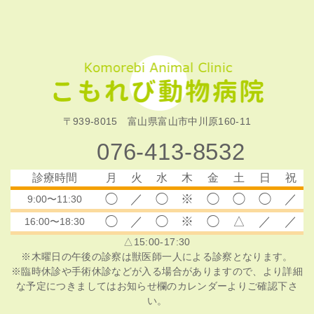
〒939-8015 富山県富山市中川原160-11
076-413-8532
診療時間
月
火
水
木
金
土
日
祝
◯
／
◯
※
◯
◯
◯
／
9:00〜11:30
◯
／
◯
※
◯
△
／
／
16:00〜18:30
△15:00-17:30
※木曜日の午後の診察は獣医師一人による診察となります。
※臨時休診や手術休診などが入る場合がありますので、より詳細
な予定につきましてはお知らせ欄のカレンダーよりご確認下さ
い。