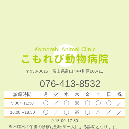
〒939-8015 富山県富山市中川原160-11
076-413-8532
診療時間
月
火
水
木
金
土
日
祝
◯
／
◯
※
◯
◯
◯
／
9:00〜11:30
◯
／
◯
※
◯
△
／
／
16:00〜18:30
△15:00-17:30
※木曜日の午後の診察は獣医師一人による診察となります。